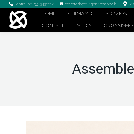
Centralino 055 3436617
segreteria@dirigentitoscana.it
Vi
HOME
CHI SIAMO
ISCRIZIONE
CONTATTI
MEDIA
ORGANISMO D
Assemblea