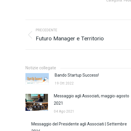
Categoria:
Fed
Naviga
PRECEDENTE
tra
Futuro Manager e Territorio
Post
precedente:
i
post
Notizie collegate
Bando Startup Success!
19 Ott 2022
Messaggio agli Associati, maggio-agosto
2021
04 Ago 2021
Messaggio del Presidente agli Associati | Settembre