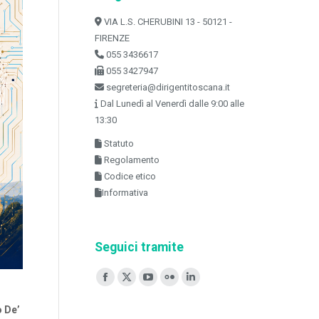
VIA L.S. CHERUBINI 13 - 50121 -
FIRENZE
055 3436617
055 3427947
segreteria@dirigentitoscana.it
Dal Lunedì al Venerdì dalle 9:00 alle
13:30
Statuto
Regolamento
Codice etico
Informativa
Seguici tramite
Ci puoi trovare su:
Facebook
X
YouTube
Flickr
Linkedin
page
page
page
page
page
 De’