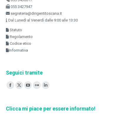
055 3427947
segreteria@dirigentitoscana.it
Dal Lunedì al Venerdì dalle 9:00 alle 13:30
Statuto
Regolamento
Codice etico
Informativa
Seguici tramite
Ci puoi trovare su:
Facebook
X
YouTube
Flickr
Linkedin
page
page
page
page
page
opens
opens
opens
opens
opens
Clicca mi piace per essere informato!
in
in
in
in
in
new
new
new
new
new
window
window
window
window
window