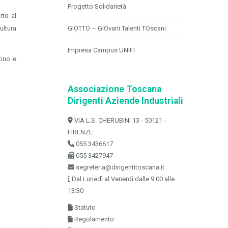
Progetto Solidarietà
rto al
ultura
GIOTTO – GIOvani Talenti TOscani
Impresa Campus UNIFI
tino e
Associazione Toscana
Dirigenti Aziende Industriali
VIA L.S. CHERUBINI 13 - 50121 -
FIRENZE
055 3436617
055 3427947
segreteria@dirigentitoscana.it
Dal Lunedì al Venerdì dalle 9:00 alle
13:30
Statuto
Regolamento