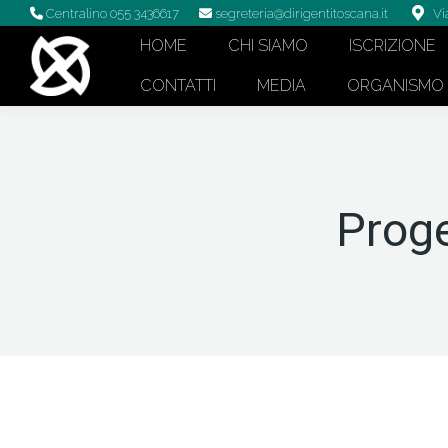
Centralino 055 3436617
segreteria@dirigentitoscana.it
Vi
HOME
CHI SIAMO
ISCRIZIONE
CONTATTI
MEDIA
ORGANISMO D
Prog