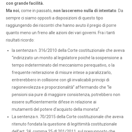
con grande facilità.
Ma noi
, come in passato,
non lasceremo nulla di intentato
. Da
sempre ci siamo opposti a disposizioni di questo tipo
raggiungendo dei riscontri che hanno avuto il pregio di porre
quanto meno un freno alle azioni dei vari governi. Fra i tanti
risultati ricordo:
la sentenza n. 316/2010 della Corte costituzionale che aveva
“indirizzato un monito al legislatore poiché la sospensione a
tempo indeterminato del meccanismo perequativo, o la
frequente reiterazione di misure intese a paralizzarlo,
entrerebbero in collisione con gli invalicabili principi di
ragionevolezza e proporzionalità” affermando che “le
pensioni sia pure di maggiore consistenza, potrebbero non
essere sufficientemente difese in relazione ai
mutamenti del potere d’acquisto della moneta”.
La sentenza n. 70/2015 della Corte costituzionale che aveva
ritenuto fondata la questione di legittimità costituzionale
dell’art. 24, comma 25 dl 201/2011, sul presupposto che