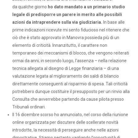
da qualche giorno
ho dato mandato a un primario studio
legale di predisporre un parere in merito alle possibili
azioni da intraprendere sulla via giudiziaria.
In base alle
prime indicazioni ricevute mi sento fiducioso nel ritenere che
ciò che è stato approvato in Manovra possieda più di un
elemento di criticità. Innanzitutto, il carattere non
temporaneo dei meccanismi di blocco, che vengono reiterati
ormai da anni; in secondo luogo, l’assenza – nella relazione
tecnica allegata al disegno di Legge finanziaria – di una
valutazione legata al miglioramento dei saldi di bilancio
direttamente conseguenti al risparmio di spesa. Tali criticità
potrebbero dunque costituire il presupposto per un rinvio alla
Consulta che avverrebbe partendo da cause pilota presso
Tribunali ordinari.
Il 16 dicembre scorso ho annunciato, nel corso della riunione
online organizzata per discutere delle scellerate novità
introdotte, la necessità di perseguire anche nelle azioni
dimostrative. Stiamo pertanto vagliando l’opportunità di