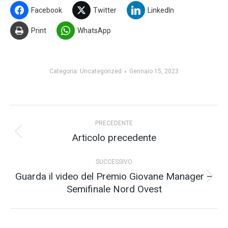
Facebook
Twitter
LinkedIn
Print
WhatsApp
Categoria:
Uncategorized
Gennaio 15, 2023
Naviga
PRECEDENTE
tra
Articolo precedente
Post
precedente:
i
SUCCESSIVO
post
Guarda il video del Premio Giovane Manager –
Prossimo
Semifinale Nord Ovest
post: