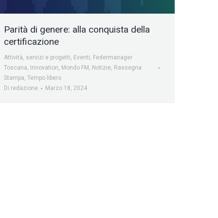
Parità di genere: alla conquista della
certificazione
Attività, servizi e progetti
,
Eventi
,
Federmanager
Toscana
,
Innovation
,
Mondo FM
,
Notizie
,
Rassegna
Stampa
,
Tempo libero
Di
redazione
Marzo 18, 2024