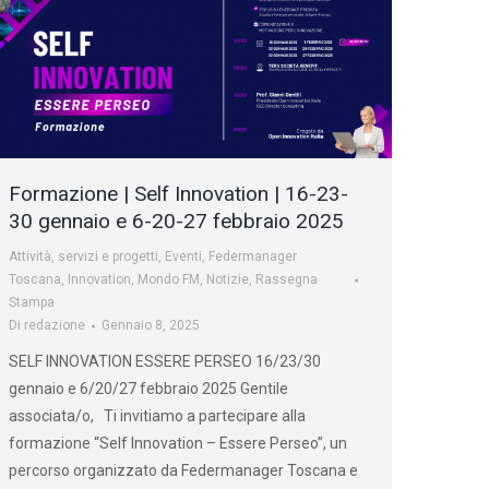
Formazione | Self Innovation | 16-23-
30 gennaio e 6-20-27 febbraio 2025
Attività, servizi e progetti
,
Eventi
,
Federmanager
Toscana
,
Innovation
,
Mondo FM
,
Notizie
,
Rassegna
Stampa
Di
redazione
Gennaio 8, 2025
SELF INNOVATION ESSERE PERSEO 16/23/30
gennaio e 6/20/27 febbraio 2025 Gentile
associata/o, Ti invitiamo a partecipare alla
formazione “Self Innovation – Essere Perseo”, un
percorso organizzato da Federmanager Toscana e