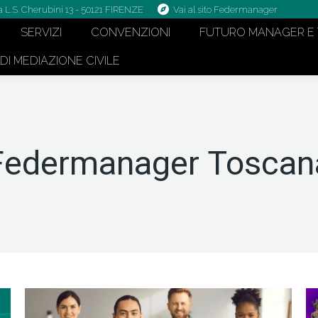
a L.S. Cherubini 13 - 50121 FIRENZE
Vai al sito Federmanager
SERVIZI
CONVENZIONI
FUTURO MANAGER E 
I MEDIAZIONE CIVILE
Federmanager Toscan