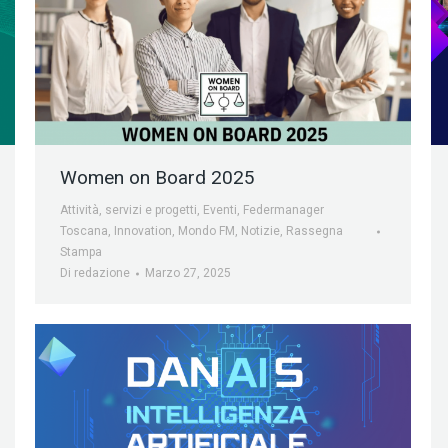
Women on Board 2025
Attività, servizi e progetti
,
Eventi
,
Federmanager
Toscana
,
Innovation
,
Mondo FM
,
Notizie
,
Rassegna
Stampa
Di
redazione
Marzo 27, 2025