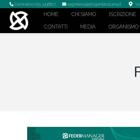
Centralino 055 3436617
segreteria@dirigentitoscana.it
Vi
HOME
CHI SIAMO
ISCRIZIONE
CONTATTI
MEDIA
ORGANISMO D