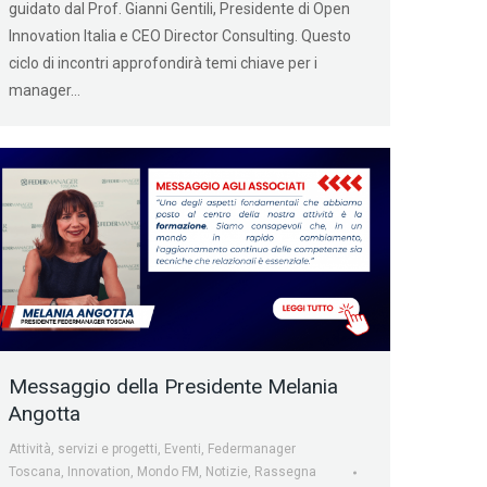
guidato dal Prof. Gianni Gentili, Presidente di Open
Innovation Italia e CEO Director Consulting. Questo
ciclo di incontri approfondirà temi chiave per i
manager…
Messaggio della Presidente Melania
Angotta
Attività, servizi e progetti
,
Eventi
,
Federmanager
Toscana
,
Innovation
,
Mondo FM
,
Notizie
,
Rassegna