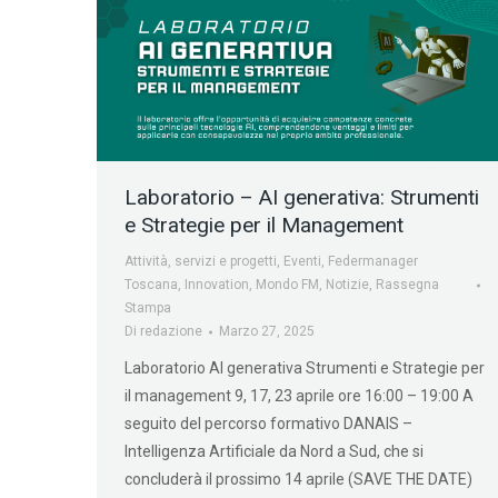
Laboratorio – AI generativa: Strumenti
e Strategie per il Management
Attività, servizi e progetti
,
Eventi
,
Federmanager
Toscana
,
Innovation
,
Mondo FM
,
Notizie
,
Rassegna
Stampa
Di
redazione
Marzo 27, 2025
Laboratorio AI generativa Strumenti e Strategie per
il management 9, 17, 23 aprile ore 16:00 – 19:00 A
seguito del percorso formativo DANAIS –
Intelligenza Artificiale da Nord a Sud, che si
concluderà il prossimo 14 aprile (SAVE THE DATE)