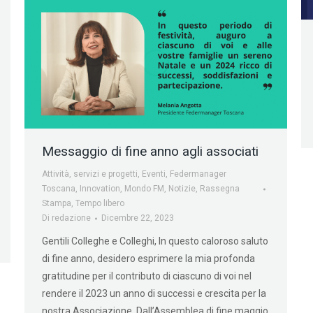
Messaggio di fine anno agli associati
Attività, servizi e progetti
,
Eventi
,
Federmanager
Toscana
,
Innovation
,
Mondo FM
,
Notizie
,
Rassegna
Stampa
,
Tempo libero
Di
redazione
Dicembre 22, 2023
Gentili Colleghe e Colleghi, In questo caloroso saluto
di fine anno, desidero esprimere la mia profonda
gratitudine per il contributo di ciascuno di voi nel
rendere il 2023 un anno di successi e crescita per la
nostra Associazione. Dall’Assemblea di fine maggio