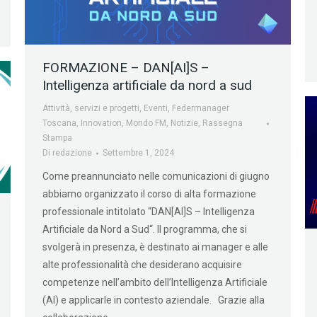
FORMAZIONE – DAN[AI]S –
Intelligenza artificiale da nord a sud
Attività, servizi e progetti
,
Eventi
,
Federmanager
Toscana
,
Innovation
,
Mondo FM
,
Notizie
,
Rassegna
Stampa
Di
redazione
Settembre 1, 2024
Come preannunciato nelle comunicazioni di giugno
abbiamo organizzato il corso di alta formazione
professionale intitolato “DAN[AI]S – Intelligenza
Artificiale da Nord a Sud“. Il programma, che si
svolgerà in presenza, è destinato ai manager e alle
alte professionalità che desiderano acquisire
competenze nell’ambito dell’Intelligenza Artificiale
(AI) e applicarle in contesto aziendale. Grazie alla