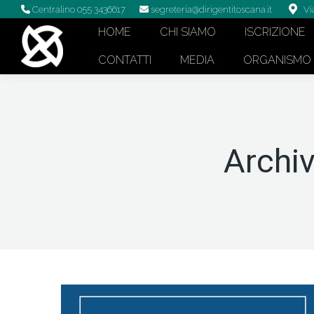
Centralino 055 3436617
segreteria@dirigentitoscana.it
Vi
HOME
CHI SIAMO
ISCRIZIONE
CONTATTI
MEDIA
ORGANISMO D
Archiv