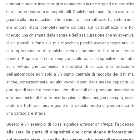
computer mentre invece oggi si connettono in rete oggetti e dispositivi
fino a poco tempo fa insospettabili. Qualche settimana fa ho avuto un
guasto alla mia macchina e ho chiamato il carroattrezzi. La vettura non
era ancora stata completamente caricata sul carroattrezzi che ho
ricevuto una chiamata dalla centrale dell’assicurazione che mi avvertiva
di un possibile furto alla mia macchina perché avevano registrato un
suo spostamento di qualche metro nonostante il motore fosse
spento. E questo è stato reso possibile da un dispositivo montato
sulla vettura che comunica le modalità di utilizzo e la posizione
dell’automobile non solo a un punto centrale di raccolta dei dati ma
anche, potenzialmente, ad altri veicoli dotati delle stesse capacità. Si
può quindi venire a creare una rete di veicoli che possono scambiarsi
informazioni tra di loro fornendo quindi indicazioni, per esempio, sullo
stato del traffico in una regione o la velocità media di percorrenza di
una particolare strada.
Questo è un esempio di cosa significa
Internet of Things
:
l’accesso
alla rete da parte di dispositivi che comunicano informazioni
sul proprio stato, o quello dei sistemi che controllano tramite