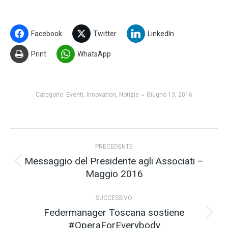
Facebook
Twitter
LinkedIn
Print
WhatsApp
Categorie:
Eventi
,
Innovation
,
Notizie
Giugno 13, 2016
Naviga
PRECEDENTE
tra
Messaggio del Presidente agli Associati –
Post
Maggio 2016
i
precedente:
post
SUCCESSIVO
Federmanager Toscana sostiene
Prossimo
#OperaForEverybody