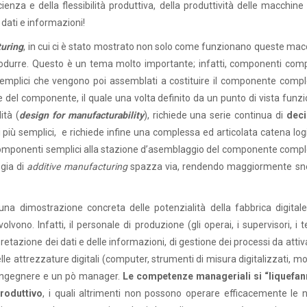
cienza e della flessibilità produttiva, della produttività delle macchine
 dati e informazioni!
turing
, in cui ci è stato mostrato non solo come funzionano queste mac
odurre. Questo è un tema molto importante; infatti, componenti comp
emplici che vengono poi assemblati a costituire il componente compl
del componente, il quale una volta definito da un punto di vista funzi
ità (
design for manufacturability
), richiede una serie continua di
deci
 più semplici, e richiede infine una complessa ed articolata catena log
e i componenti semplici alla stazione d’asemblaggio del componente comp
ogia di
additive manufacturing
spazza via, rendendo maggiormente sne
a dimostrazione concreta delle potenzialità della fabbrica digitale
vono. Infatti, il personale di produzione (gli operai, i supervisori, i t
rpretazione dei dati e delle informazioni, di gestione dei processi da attiv
delle attrezzature digitali (computer, strumenti di misura digitalizzati, mo
pò ingegnere e un pò manager.
Le competenze manageriali si “liquefan
produttivo
, i quali altrimenti non possono operare efficacemente le 