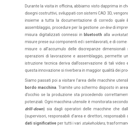
Durante la visita in officina, abbiamo visto dapprima in c
disegni costruttivi, sviluppati con sistemi CAD 3D, vengono 
insieme a tutta la documentazione di corredo quale i
assemblaggio, procedure per la gestione
on-line
di imprev
misura digitalizzati connessi in
bluetooth
alla
workstat
misure prese sui componenti ed i semilavorati, e di come 
misure o all’accumulo delle discrepanze dimensionali su
operazioni di lavorazione e assemblaggio, permette un 
istruzione tecnica deriva dall’osservazione di tali video
questa innovazione si riverbera in maggior qualità dei prodot
Siamo passati poi a visitare l’area delle macchine utensi
bordo macchina
. Tramite uno schermo disposto in area
d’occhio se la produzione sta procedendo correttamente
potenziali. Ogni macchina utensile è monitorata secondo 
drill-down
) sia dagli operatori delle macchine che dall
(supervisori, responsabili d’area e direttori, responsabili d
dati significative
per tutti i vari
stakeholders
, trasformand