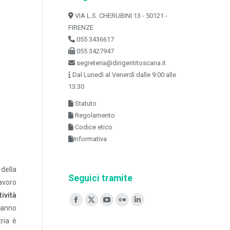
VIA L.S. CHERUBINI 13 - 50121 -
FIRENZE
055 3436617
055 3427947
segreteria@dirigentitoscana.it
Dal Lunedì al Venerdì dalle 9:00 alle
13:30
Statuto
Regolamento
Codice etico
Informativa
della
Seguici tramite
avoro
ività
Ci puoi trovare su:
Facebook
X
YouTube
Flickr
Linkedin
hanno
page
page
page
page
page
ria è