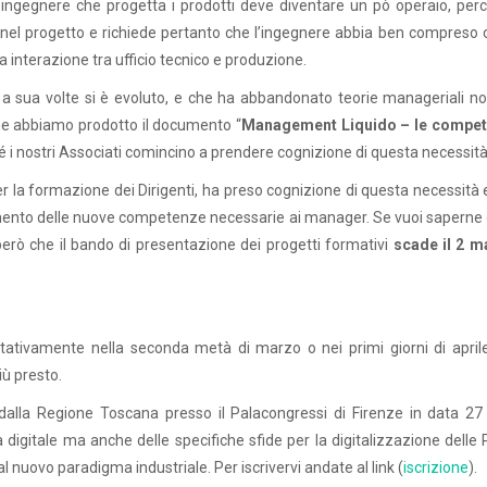
l’ingegnere che progetta i prodotti deve diventare un pò operaio, perc
ta nel progetto e richiede pertanto che l’ingegnere abbia ben compreso
a interazione tra ufficio tecnico e produzione.
a sua volte si è evoluto, e che ha abbandonato teorie manageriali no
ne abbiamo prodotto il documento “
Management Liquido – le compe
hé i nostri Associati comincino a prendere cognizione di questa necessità
per la formazione dei Dirigenti, ha preso cognizione di questa necessità
mento delle nuove competenze necessarie ai manager. Se vuoi saperne d
però che il bando di presentazione dei progetti formativi
scade il 2 m
ntativamente nella seconda metà di marzo o nei primi giorni di aprile
iù presto.
alla Regione Toscana presso il Palacongressi di Firenze in data 27
ca digitale ma anche delle specifiche sfide per la digitalizzazione delle
l nuovo paradigma industriale. Per iscrivervi andate al link (
iscrizione
).