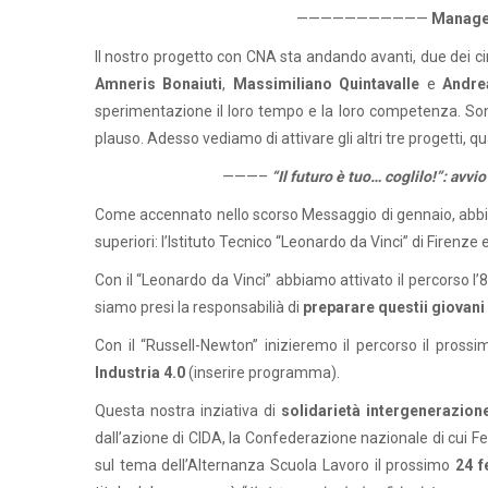
———————————
Manager
Il nostro progetto con CNA sta andando avanti, due dei cin
Amneris Bonaiuti
,
Massimiliano Quintavalle
e
Andre
sperimentazione il loro tempo e la loro competenza. Sono
plauso. Adesso vediamo di attivare gli altri tre progetti, q
———–
“Il futuro è tuo… coglilo!”: avv
Come accennato nello scorso Messaggio di gennaio, abbi
superiori: l’Istituto Tecnico “Leonardo da Vinci” di Firenze 
Con il “Leonardo da Vinci” abbiamo attivato il percorso l’
siamo presi la responsabilià di
preparare questii giovani
Con il “Russell-Newton” inizieremo il percorso il pros
Industria 4.0
(inserire programma).
Questa nostra inziativa di
solidarietà intergenerazion
dall’azione di CIDA, la Confederazione nazionale di cui
sul tema dell’Alternanza Scuola Lavoro il prossimo
24 f