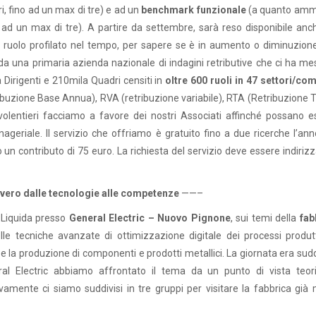
ori, fino ad un max di tre) e ad un
benchmark funzionale
(a quanto am
ino ad un max di tre). A partire da settembre, sarà reso disponibile an
l ruolo profilato nel tempo, per sapere se è in aumento o diminuzione
 da una primaria azienda nazionale di indagini retributive che ci ha m
 Dirigenti e 210mila Quadri censiti in
oltre 600 ruoli in 47 settori/com
ribuzione Base Annua), RVA (retribuzione variabile), RTA (Retribuzione 
olentieri facciamo a favore dei nostri Associati affinché possano e
geriale. Il servizio che offriamo è gratuito fino a due ricerche l’ann
to un contributo di 75 euro. La richiesta del servizio deve essere indiriz
vvero dalle tecnologie alle competenze
——–
 Liquida presso
General Electric – Nuovo Pignone
, sui temi della
fab
delle tecniche avanzate di ottimizzazione digitale dei processi produt
tà e la produzione di componenti e prodotti metallici. La giornata era sud
ral Electric abbiamo affrontato il tema da un punto di vista teor
ivamente ci siamo suddivisi in tre gruppi per visitare la fabbrica già 