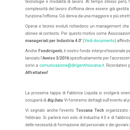
tecnologie e modalità di lavoro. Al tempo stesso però, 
complessità del lavoro d’officina deve essere già gesti
funziona l’officina. Ciò deriva da una maggiore e più strett
Operai e tecnici evoluti richiedono un management che 
idonee al contesto. Per questo motivo come Associazio
manageriali per Industria 4.0
” (
Vedi documento
) affinc
Anche
Fondirigenti
, il nostro fondo interprofessionale 
lanciato l’
Avviso 3/2016
specificatamente per l’accresci
scrivi a
comunicazione@dirigentitoscana.it
. Ricordatevi 
Affrettatevi!
La prossima tappa di Fabbrica Liquida si svolgerà orie
occuperà di
Big Data
. Vi forniremo dettagli sull’evento al p
Vi segnalo anche l’evento
Toscana Tech
organizzato d
febbraio. Si parlerà non solo di Industria 4.0 e di fabbri
delle necessità di formazione del personale e dei giovani a