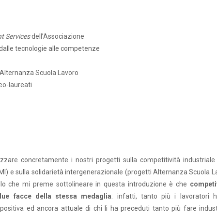
 Services
dell’Associazione
 dalle tecnologie alle competenze
di Alternanza Scuola Lavoro
eo-laureati
zare concretamente i nostri progetti sulla competitività industriale 
I) e sulla solidarietà intergenerazionale (progetti Alternanza Scuola L
llo che mi preme sottolineare in questa introduzione è che
competit
 due facce della stessa medaglia
: infatti, tanto più i lavoratori 
sitiva ed ancora attuale di chi li ha preceduti tanto più fare indust