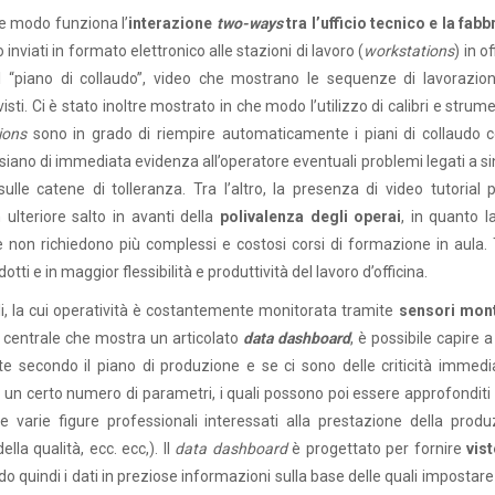
he modo funziona l’
interazione
two-ways
tra l’ufficio tecnico e la fabb
inviati in formato elettronico alle stazioni di lavoro (
workstations
) in o
l “piano di collaudo”, video che mostrano le sequenze di lavorazio
isti. Ci è stato inoltre mostrato in che modo l’utilizzo di calibri e strume
ions
sono in grado di riempire automaticamente i piani di collaudo c
siano di immediata evidenza all’operatore eventuali problemi legati a s
lle catene di tolleranza. Tra l’altro, la presenza di video tutorial p
ulteriore salto in avanti della
polivalenza degli operai
, in quanto l
 e non richiedono più complessi e costosi corsi di formazione in aula.
ti e in maggior flessibilità e produttività del lavoro d’officina.
li, la cui operatività è costantemente monitorata tramite
sensori mont
 centrale che mostra un articolato
data dashboard
, è possibile capire a
 secondo il piano di produzione e se ci sono delle criticità immedi
un certo numero di parametri, i quali possono poi essere approfonditi 
e varie figure professionali interessati alla prestazione della produ
ella qualità, ecc. ecc,). Il
data dashboard
è progettato per fornire
vist
o quindi i dati in preziose informazioni sulla base delle quali impostare