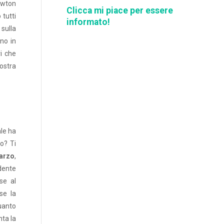
opens
opens
opens
opens
opens
ewton
Clicca mi piace per essere
in
in
in
in
in
 tutti
informato!
 sulla
new
new
new
new
new
no in
window
window
window
window
window
ri che
ostra
ale ha
to? Ti
arzo
,
edente
se al
se la
quanto
ta la