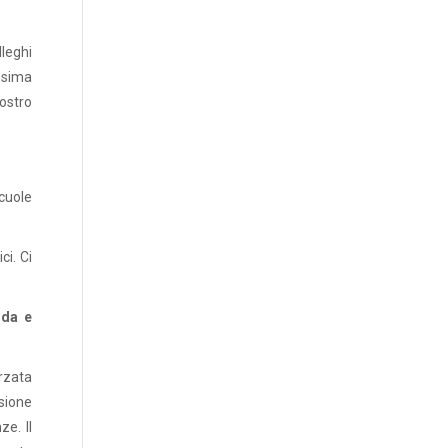
lleghi
ssima
ostro
cuole
ci. Ci
ida e
rzata
sione
ze. Il