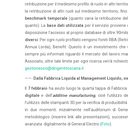
retribuzione per il medesimo profilo di ruolo in altri territ
la retribuzione di altri ruoli sul medesimo territorio, f
benchmark temporale
(quanto varia la retribuzione de
quanto). La
base dati utilizzata
per il servizio proviene
disposizione l’accesso al proprio database di oltre 90mila
diversi
. Per ogni ruolo profilato vengono foniti RBA (Ret
Annua Lorda), Benefit. Questo è un investimento che v
sempre più informati riguardo il mercato del lavoro mana
Associato; oltre tale limite per ogni ricerca verrà richies
gestionesoci@dirigentitoscana.it
.
——-
Dalla Fabbrica Liquida al Management Liquido, o
Il
7 febbraio
ha avuto luogo la quarta tappa di Fabbrica
digitale
e dell’
additive manufacturing
, cioè l’utilizzo 
l’utilizzo delle stampanti 3D per la verifica di producibili
in due momenti: inizialmente nell’auditorium di Gene
metodologico (inserire link alle presentazioni), success
avanzata digitalmente di General Electric (
Foto
).