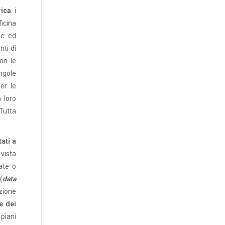
rica
: i
fficina
ne ed
nti di
on le
ingole
er le
a loro
 Tutta
ati a
 vista
ate o
(
data
zione
e dei
 piani