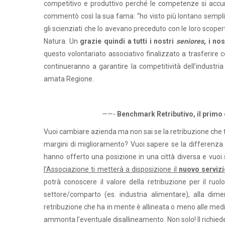
competitivo e produttivo perché le competenze si accu
commentò così la sua fama: “ho visto più lontano semplice
gli scienziati che lo avevano preceduto con le loro scoper
Natura. Un
grazie quindi a tutti i nostri
seniores
, i no
questo volontariato associativo finalizzato a trasferire 
continueranno a garantire la competitività dell’industr
amata Regione.
——-
Benchmark Retributivo, il primo
Vuoi cambiare azienda ma non sai se la retribuzione che ti
margini di miglioramento? Vuoi sapere se la differenza re
hanno offerto una posizione in una città diversa e vuoi 
l’Associazione ti metterà a disposizione il
nuovo serviz
potrà conoscere il valore della retribuzione per il ruo
settore/comparto (es. industria alimentare), alla dime
retribuzione che ha in mente è allineata o meno alle medi
ammonta l’eventuale disallineamento. Non solo! Il richi