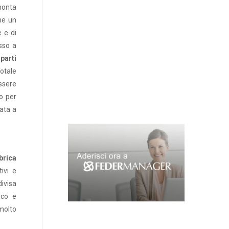
monta
che un
 e di
esso a
parti
Totale
ssere
o per
zata a
brica
tivi e
divisa
ico e
molto