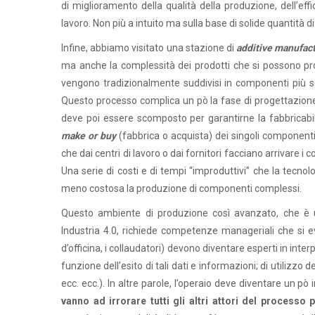
di miglioramento della qualità della produzione, dell’effi
lavoro. Non più a intuito ma sulla base di solide quantità di
Infine, abbiamo visitato una stazione di
additive manufac
ma anche la complessità dei prodotti che si possono pr
vengono tradizionalmente suddivisi in componenti più s
Questo processo complica un pò la fase di progettazione 
deve poi essere scomposto per garantirne la fabbricabil
make or buy
(fabbrica o acquista) dei singoli componenti
che dai centri di lavoro o dai fornitori facciano arrivar
Una serie di costi e di tempi “improduttivi” che la tecnol
meno costosa la produzione di componenti complessi.
Questo ambiente di produzione così avanzato, che è un
Industria 4.0, richiede competenze manageriali che si evol
d’officina, i collaudatori) devono diventare esperti in inte
funzione dell’esito di tali dati e informazioni; di utilizzo 
ecc. ecc.). In altre parole, l’operaio deve diventare un 
vanno ad irrorare tutti gli altri attori del processo 