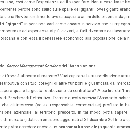
mulano, così come l’esperienza ed il saper fare. Non a caso Isaac N
mente perché sono salito sulle spalle dei giganti”, ove i giganti erano
te e che Newton umilmente aveva acquisito ai fini delle proprie indagini
stri “giganti”
in pensione così come ancora in servizio che si impegna
competenze ed esperienze ai più giovani, e farli diventare dei lavorato
ia toscana e con essa il benessere economico alla popolazione della n
 dei
Career Management Services
dell’Associazione
——–
 offrono è allineata al mercato? Vuoi capire se la tua retribuzione attu
tributiva con i tuoi colleghi di altre funzioni è giustificata dal merca
sapere qual è la giusta retribuzione da contrattare? A partire dal
1 m
io
di Benchmark Retributivo
. Tramite questo servizio l’Associato richi
lo che gli interessa (ad es. responsabile commerciale) profilato in ba
nsione aziendale, al territorio prescelto. In tal modo potrà sapere 
e di mercato (i dati correnti sono aggiornati al 31 dicembre 2016) e a 
edente potrà accedere anche a un
benchmark spaziale
(a quanto ammon