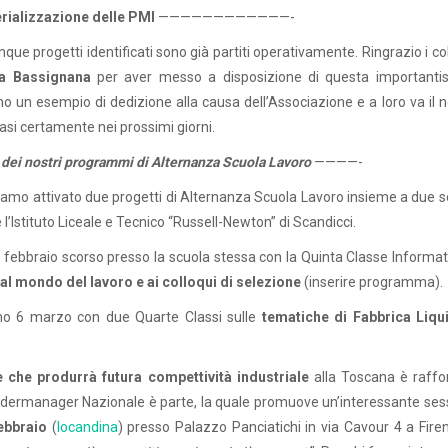
ializzazione delle PMI
————————————-
que progetti identificati sono già partiti operativamente. Ringrazio i co
a Bassignana
per aver messo a disposizione di questa importanti
 un esempio di dedizione alla causa dell’Associazione e a loro va il n
uasi certamente nei prossimi giorni.
io dei nostri programmi di Alternanza Scuola Lavoro
————-
amo attivato due progetti di Alternanza Scuola Lavoro insieme a due s
e l’Istituto Liceale e Tecnico “Russell-Newton” di Scandicci.
8 febbraio scorso presso la scuola stessa con la Quinta Classe Informati
 al mondo del lavoro e ai colloqui di selezione
(inserire programma).
simo 6 marzo con due Quarte Classi sulle
tematiche di Fabbrica Liqu
e che produrrà futura compettività industriale
alla Toscana è raffo
 Federmanager Nazionale è parte, la quale promuove un’interessante ses
ebbraio
(
locandina
) presso Palazzo Panciatichi in via Cavour 4 a Firen