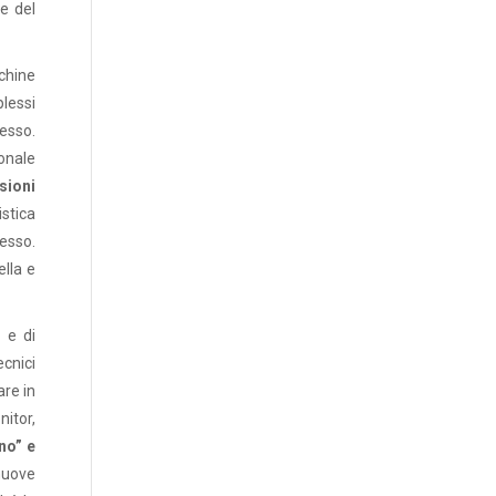
 e del
chine
lessi
esso.
onale
sioni
istica
lesso.
lla e
 e di
ecnici
are in
nitor,
no” e
nuove